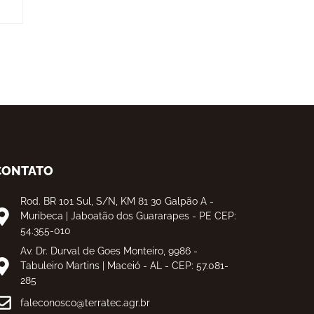
CONTATO
Rod. BR 101 Sul, S/N, KM 81 30 Galpão A -
Muribeca | Jaboatão dos Guararapes - PE CEP:
54.355-010
Av. Dr. Durval de Goes Monteiro, 9986 -
Tabuleiro Martins | Maceió - AL - CEP: 57.081-
285
faleconosco@terratec.agr.br