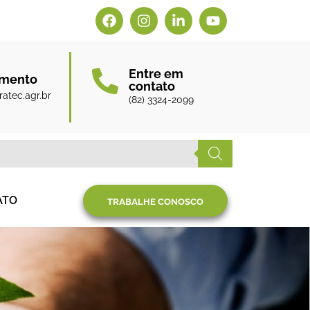
Entre em
amento
contato
atec.agr.br
(82) 3324-2099
ATO
TRABALHE CONOSCO