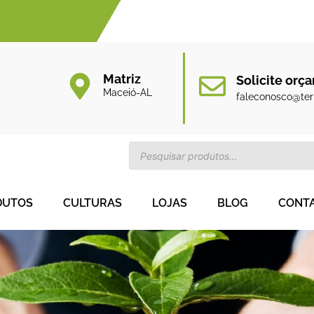
Matriz
Solicite orç
Maceió-AL
faleconosco@terr
DUTOS
CULTURAS
LOJAS
BLOG
CONT