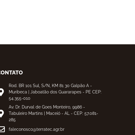
CONTATO
Rod. BR 101 Sul, S/N, KM 81 30 Galpão A -
Muribeca | Jaboatão dos Guararapes - PE CEP:
54.355-010
Av. Dr. Durval de Goes Monteiro, 9986 -
Tabuleiro Martins | Maceió - AL - CEP: 57.081-
285
faleconosco@terratec.agr.br