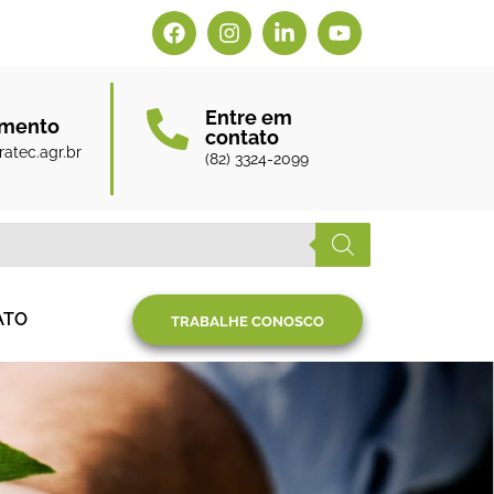
Entre em
amento
contato
atec.agr.br
(82) 3324-2099
ATO
TRABALHE CONOSCO