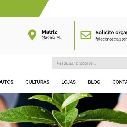
Matriz
Solicite orç
Maceió-AL
faleconosco@terr
DUTOS
CULTURAS
LOJAS
BLOG
CONT