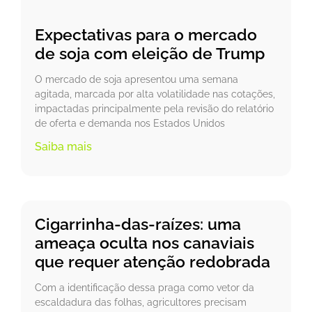
Expectativas para o mercado
de soja com eleição de Trump
O mercado de soja apresentou uma semana
agitada, marcada por alta volatilidade nas cotações,
impactadas principalmente pela revisão do relatório
de oferta e demanda nos Estados Unidos
Saiba mais
Cigarrinha-das-raízes: uma
ameaça oculta nos canaviais
que requer atenção redobrada
Com a identificação dessa praga como vetor da
escaldadura das folhas, agricultores precisam